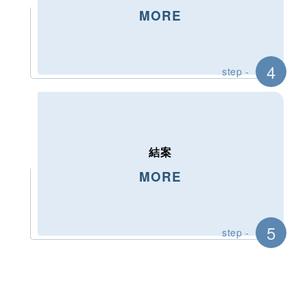
MORE
4
step -
結案
MORE
5
step -