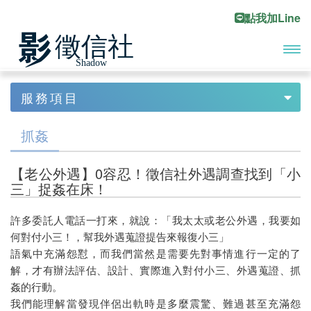
點我加Line
開啟
首頁
服務項目
Previous
Ne
主選
服務項目
債務處理
單
抓姦
債務協商
【老公外遇】0容忍！徵信社外遇調查找到「小
合法討債
三」捉姦在床！
債務尋人
許多委託人電話一打來，就說：「我太太或老公外遇，我要如
何對付小三！，幫我外遇蒐證提告來報復小三」
工商收帳
語氣中充滿怨懟，而我們當然是需要先對事情進行一定的了
債務催討
解，才有辦法評估、設計、實際進入對付小三、外遇蒐證、抓
姦的行動。
代客討債
我們能理解當發現伴侶出軌時是多麼震驚、難過甚至充滿怨