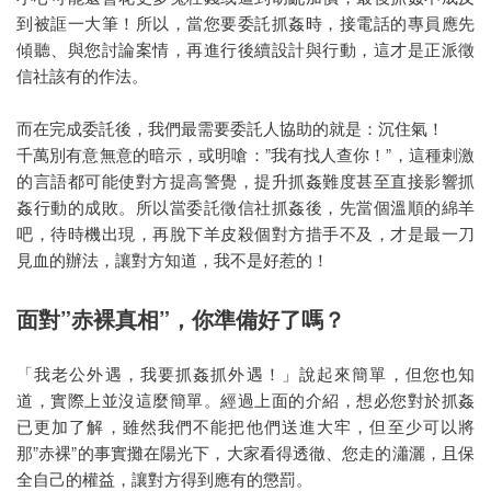
到被誆一大筆！所以，當您要委託抓姦時，接電話的專員應先
傾聽、與您討論案情，再進行後續設計與行動，這才是正派徵
信社該有的作法。
而在完成委託後，我們最需要委託人協助的就是：沉住氣！
千萬別有意無意的暗示，或明嗆：”我有找人查你！”，這種刺激
的言語都可能使對方提高警覺，提升抓姦難度甚至直接影響抓
姦行動的成敗。所以當委託徵信社抓姦後，先當個溫順的綿羊
吧，待時機出現，再脫下羊皮殺個對方措手不及，才是最一刀
見血的辦法，讓對方知道，我不是好惹的！
面對”赤裸真相”，你準備好了嗎？
「我老公外遇，我要抓姦抓外遇！」說起來簡單，但您也知
道，實際上並沒這麼簡單。經過上面的介紹，想必您對於抓姦
已更加了解，雖然我們不能把他們送進大牢，但至少可以將
那”赤裸”的事實攤在陽光下，大家看得透徹、您走的瀟灑，且保
全自己的權益，讓對方得到應有的懲罰。