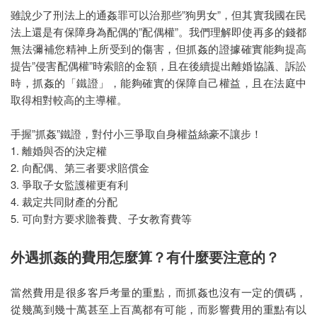
雖說少了刑法上的通姦罪可以治那些”狗男女”，但其實我國在民
法上還是有保障身為配偶的”配偶權”。我們理解即使再多的錢都
無法彌補您精神上所受到的傷害，但抓姦的證據確實能夠提高
提告”侵害配偶權”時索賠的金額，且在後續提出離婚協議、訴訟
時，抓姦的「鐵證」，能夠確實的保障自己權益，且在法庭中
取得相對較高的主導權。
手握”抓姦”鐵證，對付小三爭取自身權益絲豪不讓步！
1. 離婚與否的決定權
2. 向配偶、第三者要求賠償金
3. 爭取子女監護權更有利
4. 裁定共同財產的分配
5. 可向對方要求贍養費、子女教育費等
外遇抓姦的費用怎麼算？有什麼要注意的？
當然費用是很多客戶考量的重點，而抓姦也沒有一定的價碼，
從幾萬到幾十萬甚至上百萬都有可能，而影響費用的重點有以