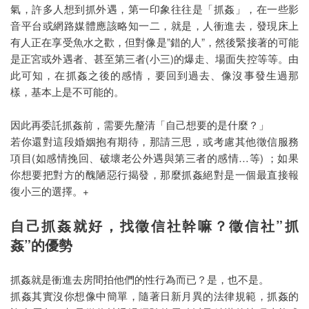
氣，許多人想到抓外遇，第一印象往往是「抓姦」，在一些影
代客復仇
音平台或網路媒體應該略知一二，就是，人衝進去，發現床上
有人正在享受魚水之歡，但對像是”錯的人”，然後緊接著的可能
徵信社討債
是正宮或外遇者、甚至第三者(小三)的爆走、場面失控等等。由
法律諮詢
此可知，在抓姦之後的感情，要回到過去、像沒事發生過那
樣，基本上是不可能的。
家暴蒐證
因此再委託抓姦前，需要先釐清「自己想要的是什麼？」
抓姦
若你還對這段婚姻抱有期待，那請三思，或考慮其他徵信服務
外遇蒐證
項目(如感情挽回、破壞老公外遇與第三者的感情…等) ；如果
你想要把對方的醜陋惡行揭發，那麼抓姦絕對是一個最直接報
LINE監控
復小三的選擇。+
徵信社手機監控
自己抓姦就好，找徵信社幹嘛？徵信社”抓
被抓姦怎麼辦
姦”的優勢
包二奶
抓姦就是衝進去房間拍他們的性行為而已？是，也不是。
抓姦其實沒你想像中簡單，隨著日新月異的法律規範，抓姦的
同志抓姦