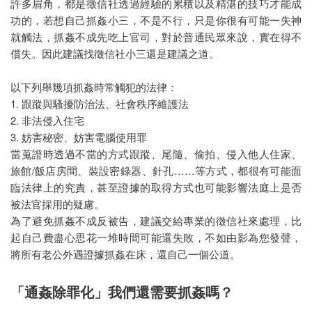
許多眉角，都是徵信社透過經驗的累積以及精湛的技巧才能成
大陸外遇調查
功的，若想自己抓姦小三，不是不行，只是你很有可能一失神
就觸法，抓姦不成先吃上官司，對於普通民眾來說，實在得不
日本外遇蒐證調查
償失。因此建議找徵信社小三還是建議之道。
我需要抓姦還是外遇蒐證
以下列舉幾項抓姦時常觸犯的法律：
名人外遇事件-外遇蒐證
1. 跟蹤與騷擾防治法、社會秩序維護法
2. 非法侵入住宅
婚前徵信
3. 妨害秘密、妨害電腦使用罪
當蒐證時透過不當的方式跟蹤、尾隨、偷拍、侵入他人住家、
感情挽回
旅館/飯店房間、裝設密錄器、針孔……等方式，都很有可能面
臨法律上的究責，甚至證據的取得方式也可能影響法庭上是否
設計離婚
被法官採用的疑慮。
萬事屋
為了避免抓姦不成反被告，建議交給專業的徵信社來處理，比
起自己費盡心思花一堆時間可能還失敗，不如由影為您發聲，
租霸驅離
將所有老公外遇證據抓姦在床，還自己一個公道。
「通姦除罪化」我們還需要抓姦嗎？