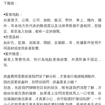
下幾個：
￭案發地點：
自家透天、公寓、公司、旅館、飯店、野外、車上、國內、國
外…等各地方所代表的難易度以及法律界限都不盡相同，想接
近、甚至進入拍攝，都有一定的挑戰。
￭所需器材：
如針孔、監聽、追蹤器、開鎖、反貓眼…等，依據案件使用不
同器材或使用多寡影響。
￭案件難度：
被查人警覺性高、性行為地點更換頻繁、外遇對象不固定…
等。
抓姦費用需要經過我們深了解分析，才會進行後續報價動作。
因此當要抓姦時，別劈頭就問：抓姦要多少錢？
別急，先跟我們聊聊您目前的狀況，唯有讓我們清楚了解，才
能給你最完善的服務，如果遇上沒問清楚就馬上一口答應、自
信滿滿的徵信業者，才真要小心，你可能遇到”徵信陷阱”，一不
小心可能還會花更多冤枉錢或遭到胡亂加價，最後抓姦不成反