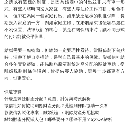
之所以有這樣的制度，是因為婚姻中的付出並非只有單一形
萬事屋
式。有些人將時間投入家庭，有些人專注於工作打拼，角色不
同，但都在為同一個家庭付出。如果缺乏這樣的制度保障，長
租霸驅離
期投入家庭的一方，例如家庭主婦，在婚姻結束後便容易處在
不利位置。法律設計的核心，就是在關係結束時，讓不同形式
的付出能被公平衡量。
結婚需要一點衝動，但離婚一定要理性看待。當關係劃下句點
時，清楚了解自身權益，是對自己最基本的保障。影徵信社結
合多年實務經驗，能協助您釐清剩餘財產分配的關鍵重點，從
離婚規劃到條件談判，皆提供專人協助，讓每一步都更有方
向，也更安心。
快速導覽
什麼是剩餘財產分配？範圍、計算與時效解析
徵信社如何協助剩餘財產分配？蒐證到律師協助一次看
影徵信客製化專案：離婚設計ｘ剩餘財產分配協助
離婚財產分配懶人包！哪些要分？哪些不用？5大QA解析