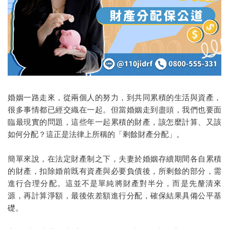
代客復仇
徵信社討債
法律諮詢
討債不成，反吃官司？
2022法律諮詢
婚姻一路走來，從兩個人的努力，到共同累積的生活與資產，
很多事情都已經交織在一起。但當婚姻走到盡頭，我們也要面
剩餘財產分配
臨最現實的問題，這些年一起累積的財產，該怎麼計算、又該
如何分配？這正是法律上所稱的「剩餘財產分配」。
家暴蒐證
抓姦
簡單來說，在法定財產制之下，夫妻於婚姻存續期間各自累積
的財產，扣除婚前既有資產與必要負債後，所剩餘的部分，需
婚前徵信
進行合理分配。這並不是單純將財產對半分，而是先釐清來
源，再計算淨額，最後依差額進行分配，確保結果具備公平基
感情挽回
礎。
設計離婚