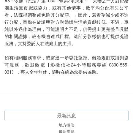
A5：依據《民法》第1030-1條第2項規定：「夫妻之一方對於婚
姻生活無貢獻或協力，或有其他情事，致平均分配有失公平
者，法院得調整或免除其分配額。」因此，若希望減少或不進
行分配，重點在於證明對方對婚姻生活的貢獻較低。不過，單
純以外遇作為理由，可能證明力不足，仍需提出更完整且具體
的相關證據，較有機會達成目標。這部分影徵信也可提供蒐證
服務，支持委託人在法庭上的主張。
如有相關服務需求，或需進一步委託蒐證、離婚規劃或談判協
商服務，歡迎致電【影徵信社24小時服務專線 0800-555-
331】，專人全年無休，隨時在線為您提供協助。
最新訊息
地方徵信
最新消息