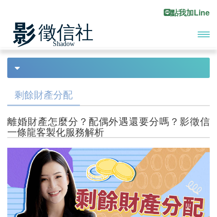
點我加Line
開啟
首頁
法律諮詢
Previous
Ne
主選
債務處理
單
剩餘財產分配
債務協商
離婚財產怎麼分？配偶外遇還要分嗎？影徵信
合法討債
一條龍客製化服務解析
債務尋人
工商收帳
債務催討
代客討債