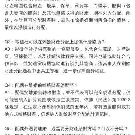
財產範圍包含房產、股票、保單、薪資等；而繼承、贈與（包
含夫妻間的贈與）及其他無償取得的財產，則不列入分配。此
外，在計算可分配財產時，需先扣除婚姻期間所負擔的債務，
最後以淨額進行分配。
Q3：徵信社可以在剩餘財產分配上提供什麼協助？
A3：影徵信社提供完整的一條龍服務，包含合法蒐證、財產調
查、證據整理，以及後續法律程序支援。同時也能協助媒合合
作律師，並於適當時機協助進行談判與協商，讓當事人在剩餘
財產分配過程中更具主導權，進一步保障自身權益。
Q4：配偶在離婚前轉移財產怎麼辦？
A4：配偶於離婚前轉移財產，並不代表可以完全規避分配，仍
可能被納入計算範圍或依法主張撤銷。依據《民法》第1030-3
條規定，在法定財產制關係消滅前五年內，若有透過贈與或其
他方式轉移財產，仍應納入剩餘財產分配的計算範圍。
Q5：配偶外遇要離婚，還需要分財產給對方嗎？可以不分嗎？