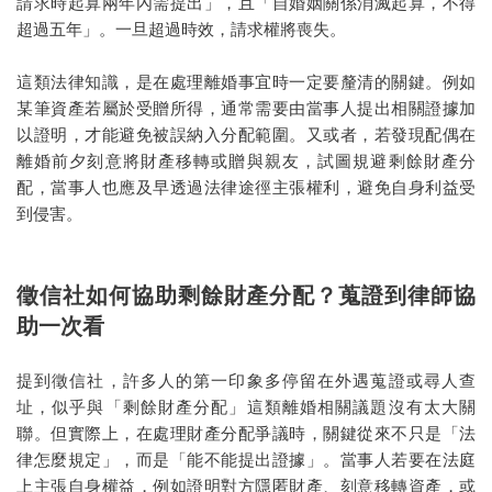
請求時起算兩年內需提出」，且「自婚姻關係消滅起算，不得
超過五年」。一旦超過時效，請求權將喪失。
這類法律知識，是在處理離婚事宜時一定要釐清的關鍵。例如
某筆資產若屬於受贈所得，通常需要由當事人提出相關證據加
以證明，才能避免被誤納入分配範圍。又或者，若發現配偶在
離婚前夕刻意將財產移轉或贈與親友，試圖規避剩餘財產分
配，當事人也應及早透過法律途徑主張權利，避免自身利益受
到侵害。
徵信社如何協助剩餘財產分配？蒐證到律師協
助一次看
提到徵信社，許多人的第一印象多停留在外遇蒐證或尋人查
址，似乎與「剩餘財產分配」這類離婚相關議題沒有太大關
聯。但實際上，在處理財產分配爭議時，關鍵從來不只是「法
律怎麼規定」，而是「能不能提出證據」。當事人若要在法庭
上主張自身權益，例如證明對方隱匿財產、刻意移轉資產，或