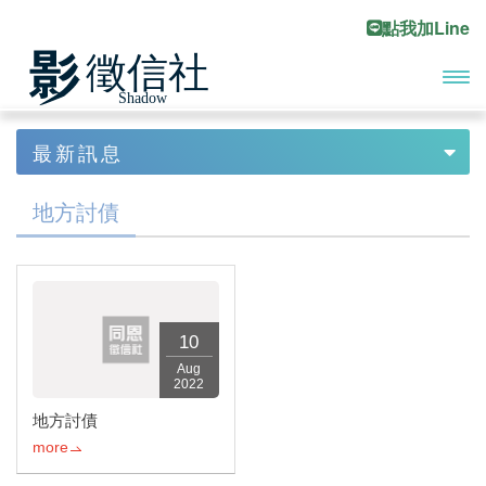
點我加Line
開啟
首頁
最新訊息
Previous
Ne
主選
最新訊息
最新消息
單
地方討債
地方徵信
地方討債
最新服務
10
Aug
2022
地方討債
more