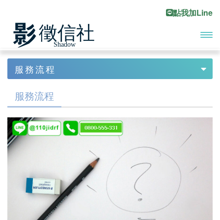
點我加Line
開啟
首頁
服務流程
Previous
Ne
主選
服務流程
服務流程
單
服務流程
徵信社收費