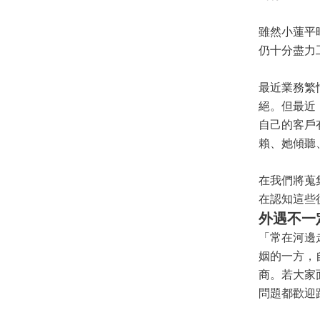
雖然小蓮平
仍十分盡力
最近業務繁
絕。但最近
自己的客戶
賴、她傾聽
在我們將蒐
在認知這些
外遇不一
「常在河邊
姻的一方，
商。若大家
問題都歡迎跟