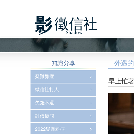
Previous
外遇的
知識分享
疑難雜症
早上忙著
徵信社打人
欠錢不還
討債疑問
2022疑難雜症