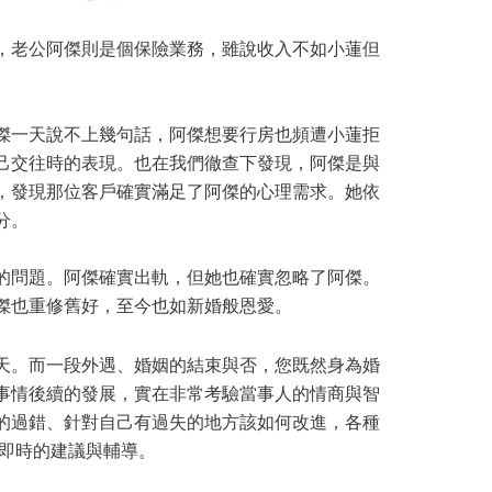
，老公阿傑則是個保險業務，雖說收入不如小蓮但
傑一天說不上幾句話，阿傑想要行房也頻遭小蓮拒
己交往時的表現。也在我們徹查下發現，阿傑是與
，發現那位客戶確實滿足了阿傑的心理需求。她依
分。
的問題。阿傑確實出軌，但她也確實忽略了阿傑。
傑也重修舊好，至今也如新婚般恩愛。
天。而一段外遇、婚姻的結束與否，您既然身為婚
事情後續的發展，實在非常考驗當事人的情商與智
的過錯、針對自己有過失的地方該如何改進，各種
您最即時的建議與輔導。