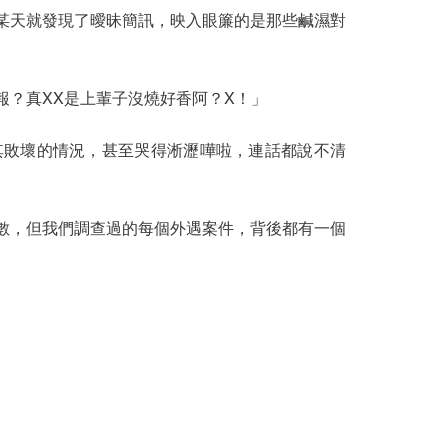
探社推薦
某天就發現了曖昧簡訊，映入眼簾的是那些鹹濕對
？真XX是上輩子沒燒好香阿？X！」
其敗壞的情況，甚至哭得淅瀝嘩啦，連話都說不清
數，但我們調查過的每個外遇案件，背後都有一個