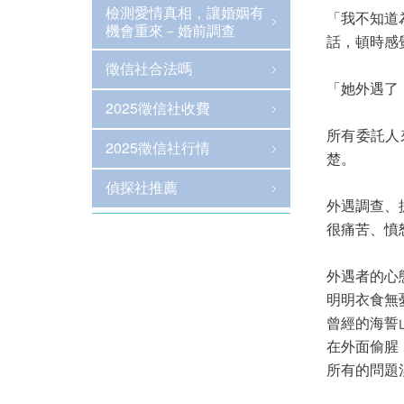
檢測愛情真相，讓婚姻有
「我不知道
機會重來－婚前調查
話，頓時感
徵信社合法嗎
「她外遇了
2025徵信社收費
所有委託人
2025徵信社行情
楚。
偵探社推薦
外遇調查、
很痛苦、憤
外遇者的心
明明衣食無
曾經的海誓
在外面偷腥
所有的問題