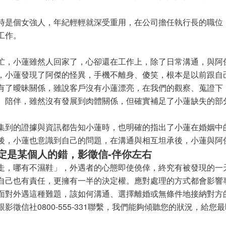
時是個女強人，年紀輕輕就深受重用，在公司擔任執行長的職位
工作。
忙，小蓮雖然人回家了，心卻還在工作上，除了日常溝通，與阿
，小蓮發現了阿傑的怪異，手機不離身、傻笑，根本是以前跟自
有了曖昧關係，雖說客戶沒有小蓮漂亮，在我們的觀察、蒐證下
、陪伴，雖然沒有發展到肉體關係，但確實補足了小蓮缺失的部
集到的證據與資訊都告知小蓮時，也明確的指出了小蓮在婚姻中
後，小蓮也意識到自己的問題，在溝通與相互坦承後，小蓮與阿
定是某個人的錯，影徵信-伴你左右
走，哪有不濕鞋」，外遇者的心態即使僥倖，終究有被發現的一
自己也有責任，更擁有一半的決定權。應對處理的方式都會影響
面對外遇這種難題，該如何溝通、選擇離婚或無條件地接納對方
影徵信社0800-555-331聯繫，我們能夠傾聽您的狀況，給