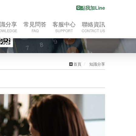
點我加Line
識分享
常見問答
客服中心
聯絡資訊
OWLEDGE
FAQ
SUPPORT
CONTACT US
Next
疑難雜症
債務問題大補帖
聯絡我們
聯絡資訊
信社打人
委託相關
業務洽詢
首頁
知識分享
欠錢不還
討債疑問
22疑難雜症
擇一家好的徵
信社
信社詐欺