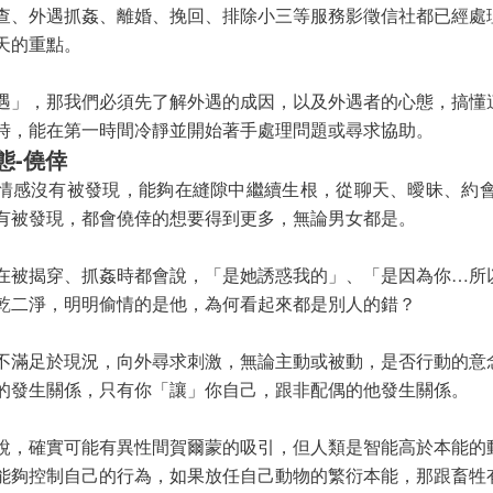
查、外遇抓姦、離婚、挽回、排除小三等服務影徵信社都已經處
天的重點。
遇」，那我們必須先了解外遇的成因，以及外遇者的心態，搞懂
時，能在第一時間冷靜並開始著手處理問題或尋求協助。
態-僥倖
情感沒有被發現，能夠在縫隙中繼續生根，從聊天、曖昧、約
有被發現，都會僥倖的想要得到更多，無論男女都是。
在被揭穿、抓姦時都會說，「是她誘惑我的」、「是因為你…所
乾二淨，明明偷情的是他，為何看起來都是別人的錯？
不滿足於現況，向外尋求刺激，無論主動或被動，是否行動的意
的發生關係，只有你「讓」你自己，跟非配偶的他發生關係。
說，確實可能有異性間賀爾蒙的吸引，但人類是智能高於本能的
能夠控制自己的行為，如果放任自己動物的繁衍本能，那跟畜牲