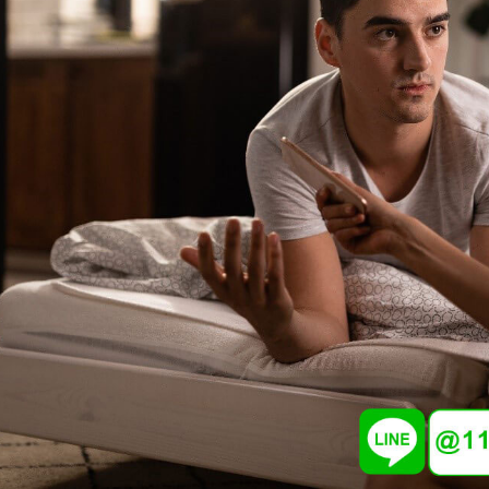
私家偵
徵信社討債
法律諮詢
徵信
家暴蒐證
外
抓姦
抓
婚前徵信
如何知
感情挽回
檢測愛
姻有機
設計離婚
萬事屋
徵
租霸驅離
20
20