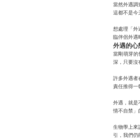
當然外遇調
這都不是今
想處理「外
臨伴侶外遇
外遇的心
當剛萌芽的
深，只要沒
許多外遇者
責任推得一
外遇，就是
情不自禁」
生物學上來
引，我們仍