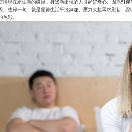
交情現在產生新的碰撞，身邊新出現的人引起好奇心、因為對伴
因。總歸一句，就是覺得生活平淡無趣、壓力大想尋求慰藉、證
的色彩。