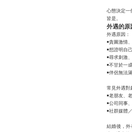
心態決定一
皆是。
外遇的原
外遇原因：
￭貪圖激情
￭想證明自
￭尋求刺激
￭不甘於一
￭伴侶無法
常見外遇對
￭老朋友、
￭公司同事
￭社群媒體
結婚後，外