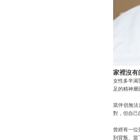
家裡沒有
女性多半渴
足的精神層
當伴侶無法
對，但自己
曾經有一位
到背叛、當