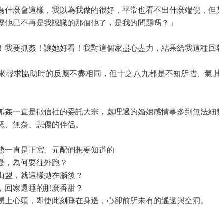
偵
為什麼會這樣，我以為我做的很好，平常也看不出什麼端倪，但
覺他已不再是我認識的那個他了，是我的問題嗎？」
！我要抓姦！讓她好看！我對這個家盡心盡力，結果給我這種回報
來尋求協助時的反應不盡相同，但十之八九都是不知所措、氣
抓姦一直是徵信社的委託大宗，處理過的婚姻感情事多到無法細
怒、無奈、悲傷的伴侶。
態一直是正宮、元配們想要知道的
憂，為何要往外跑？
山盟，就這樣拋在腦後？
，回家還睡的那麼香甜？
湧上心頭，即使此刻睡在身邊，心卻前所未有的遙遠與空洞。