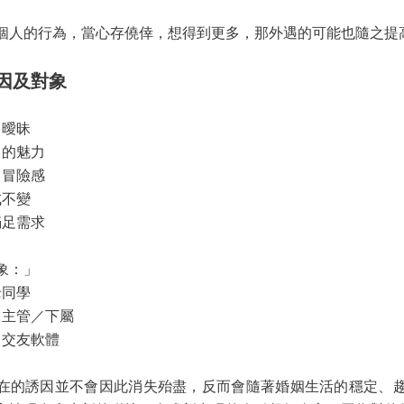
個人的行為，當心存僥倖，想得到更多，那外遇的可能也隨之提
因及對象
、曖昧
己的魅力
、冒險感
成不變
滿足需求
象：」
老同學
、主管／下屬
／交友軟體
在的誘因並不會因此消失殆盡，反而會隨著婚姻生活的穩定、