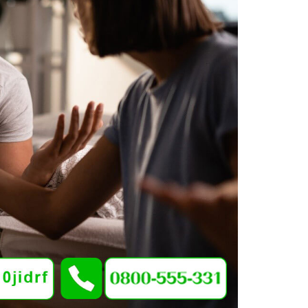
探與徵信社的
差別
社跟監手法
遇的心態
姦的由來
道自己被跟蹤
情真相，讓婚
會重來－婚前
調查
信社合法嗎
25徵信社收費
25徵信社行情