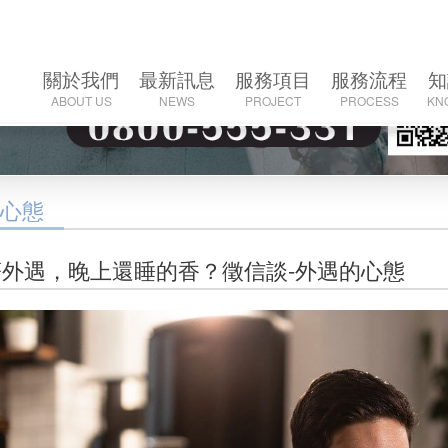
關於我們
最新訊息
服務項⽬
服務流程
知
ABOUT US
NEWS
PROJECT
PROCESS
KN
公司介紹
最新消息
債務處理
服務流程
歷史沿革
地方徵信
債務協商
徵信社收費
徵
心態
地方討債
合法討債
外遇，晚上還睡的香？徵信談-外遇的心態
最新服務
債務尋人
工商收帳
20
債務催討
如何選
代客討債
徵
代客復仇