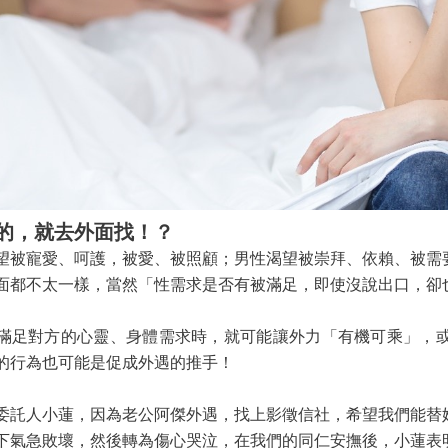
的，就去外面找！？
望被寵愛、呵護，被愛、被照顧；男性渴望被崇拜、依賴、被需
面都不太一樣，當然「性需求是否有被滿足，即使沒說出口，卻
滿足對方的心靈、身體需求時，就可能讓外力「有機可乘」，
的行為也可能是促成外遇的推手！
委託人小蓮，因為老公阿傑外遇，找上影徵信社，希望我們能替
下氣急敗壞，然後轉為傷心哭泣，在我們的同仁安撫後，小蓮表