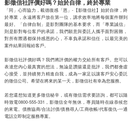
影徵信社評價好嗎？始於自律，終於專業
「同」心而協力，載德復感「恩」-【影徵信社】始於自律，終
於專業，永遠將客戶放在第一位，講求效率地將每個案件辦到
最好。「自律自制」是影對團隊的基本要求，而「專業誠信」
則是影對每位客戶的承諾，我們願意與委託人攜手面對困難，
對所有際遇都保持感恩的心，不辜負承諾和信任，以最完美的
案件結果回報給客戶。
影徵信社評價好嗎？我們將評價的權力交給所有客戶。您可以
表達您內心最真實的想法，無論是讚揚還是批評，我們都會虛
心接受，並持續努力精進自我，成為一家足以讓客戶安心委託
的徵信公司。希望在將來的某一天，影徵信社有幸為您服務。
若您還想知道更多徵信秘辛，或有徵信需求要諮詢，都可以隨
時致電0800-555-331，影徵信全年無休，專員隨時在線恭候您
的來電。債務協商/合法討債/債務尋人/工商收帳/代客復仇-一通
電話立即制定服務專案。