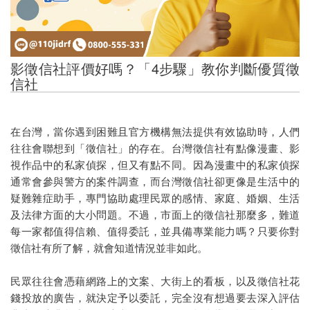
PTT推薦徵信社
mobile01推薦徵信社
影徵信社評價好嗎？「4步驟」教你判斷優質徵
免費諮詢的重要性
信社
找徵信社犯法嗎
影徵信社評價好嗎
在台灣，當你遇到困難且官方機構無法提供有效協助時，人們
往往會聯想到「徵信社」的存在。台灣徵信社有點像漫畫、影
找徵信社要注意那些問題
視作品中的私家偵探，但又有點不同。因為漫畫中的私家偵探
通常會參與警方的案件調查，而台灣徵信社卻更像是生活中的
徵信社詐欺
疑難雜症助手，專門協助處理民眾的感情、家庭、婚姻、生活
私家偵探與徵信社的差別
及法律方面的大小問題。不過，市面上的徵信社那麼多，難道
每一家都值得信賴、值得委託，並具備專業能力嗎？只要你對
徵信社跟監手法
徵信社有所了解，就會知道情況並非如此。
外遇的心態
民眾往往會憑藉網路上的文案、大街上的看板，以及徵信社花
錢投放的廣告，就決定予以委託，完全沒有想過要去深入評估
抓姦的由來