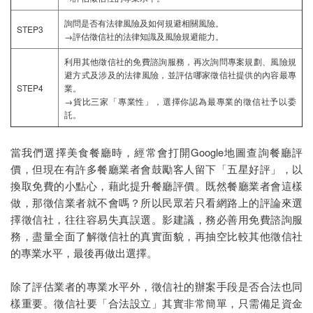
詢問是否有法律風險及如何規避相關風險。
STEP3
→評估徵信社的法律知識及風險規避能力。
利用其他徵信社的免費諮詢服務，再次詢問專案規劃、風險規
避方式及涉及的法律風險，並評估哪家徵信社提供的內容最專
STEP4
業。
→貨比三家「專業性」，選擇你認為最專業的徵信社予以委
託。
當我們選擇美食餐廳時，經常會打開Google地圖查詢餐廳評
價，但現在有許多餐廳業者會鼓勵客人留下「五星好評」，以
換取免費的小點心，藉此提升餐廳評價。既然餐廳業者會這樣
做，那徵信業者就不會嗎？所以民眾若只看網路上的評論來選
擇徵信社，往往容易失真誤選。影建議，務必善用免費諮詢服
務，盡量全面了解徵信社的真實面貌，再抽空比較其他徵信社
的專業水平，最後再做出選擇。
除了評估業者的專業水平外，徵信社的辦案手段是否合法也同
樣重要。徵信社要「合法設立」其實非常簡單，只需備足資金