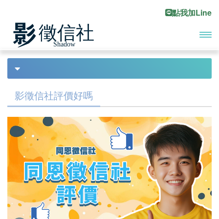
點我加Line
開啟
首頁
如何選擇一家好的徵信社
Previous
Ne
主選
疑難雜症
單
影徵信社評價好嗎
徵信社打人
欠錢不還
討債疑問
2022疑難雜症
如何選擇一家好的徵信社
Dcard推薦徵信社