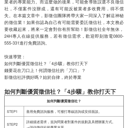
業者的專業能力。而這麼做的後果，可能會導致誤選不良徵信
如何知道自己被跟蹤
社，不僅案件沒辦成，還有可能反被業者多收費用，得不償
失。在本篇文章中，影徵信團隊將帶大家一同深入了解這神秘
檢測愛情真相，讓婚姻有機會重來－婚前調查
的徵信業！如果你認為自己有可能需要委託徵信社，本文務必
要收藏起來，將來一定會對你有所幫助！影徵信社全年無休，
徵信社合法嗎
24H專人在線提供服務，若有徵信需求，歡迎即刻致電0800-
2025徵信社收費
555-331進行免費諮詢。
2025徵信社行情
快速導覽：
如何判斷優質徵信社？「4步驟」教你打天下
偵探社推薦
錢要花在刀口上！何謂徵信社的「刀口」？
影徵信社評價好嗎？始於自律，終於專業
如何判斷優質徵信社？「4步驟」教你打天下
如何判斷優質徵信社？
STEP1
善用免費諮詢服務，可撥打專線諮詢或安排面談。
詳細描述需求，並詢問業者對案件的規劃及具體辦案方式。
STEP2
→評估徵信社的專業水平。