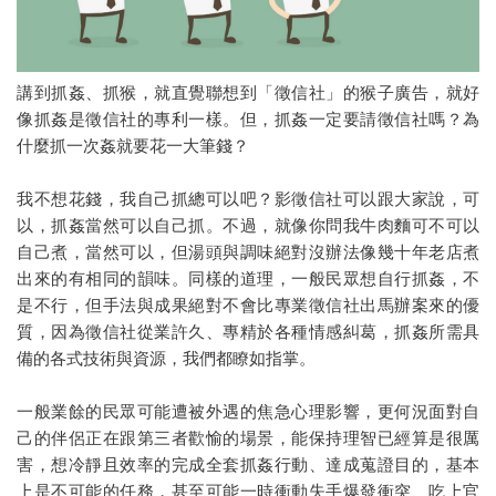
私家偵探與徵信社的差別
徵信社跟監手法
講到抓姦、抓猴，就直覺聯想到「徵信社」的猴子廣告，就好
外遇的心態
像抓姦是徵信社的專利一樣。但，抓姦一定要請徵信社嗎？為
什麼抓一次姦就要花一大筆錢？
抓姦的由來
我不想花錢，我自己抓總可以吧？影徵信社可以跟大家說，可
自己抓姦與徵信社抓姦的比較
以，抓姦當然可以自己抓。不過，就像你問我牛肉麵可不可以
如何知道自己被跟蹤
自己煮，當然可以，但湯頭與調味絕對沒辦法像幾十年老店煮
出來的有相同的韻味。同樣的道理，一般民眾想自行抓姦，不
檢測愛情真相，讓婚姻有機會重來－婚前調查
是不行，但手法與成果絕對不會比專業徵信社出馬辦案來的優
質，因為徵信社從業許久、專精於各種情感糾葛，抓姦所需具
徵信社合法嗎
備的各式技術與資源，我們都瞭如指掌。
2025徵信社收費
一般業餘的民眾可能遭被外遇的焦急心理影響，更何況面對自
2025徵信社行情
己的伴侶正在跟第三者歡愉的場景，能保持理智已經算是很厲
害，想冷靜且效率的完成全套抓姦行動、達成蒐證目的，基本
偵探社推薦
上是不可能的任務，甚至可能一時衝動失手爆發衝突、吃上官