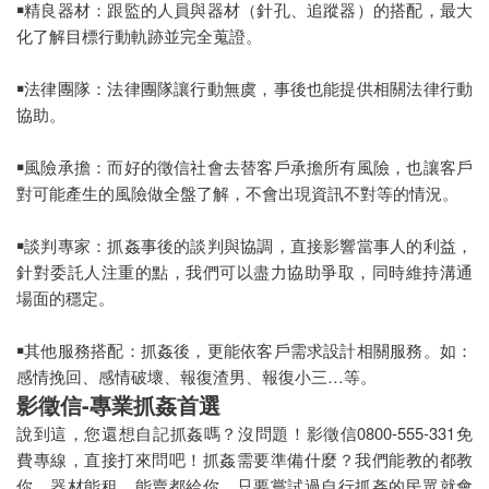
￭精良器材：跟監的人員與器材（針孔、追蹤器）的搭配，最大
化了解目標行動軌跡並完全蒐證。
￭法律團隊：法律團隊讓行動無虞，事後也能提供相關法律行動
協助。
￭風險承擔：而好的徵信社會去替客戶承擔所有風險，也讓客戶
對可能產生的風險做全盤了解，不會出現資訊不對等的情況。
￭談判專家：抓姦事後的談判與協調，直接影響當事人的利益，
針對委託人注重的點，我們可以盡力協助爭取，同時維持溝通
場面的穩定。
￭其他服務搭配：抓姦後，更能依客戶需求設計相關服務。如：
感情挽回、感情破壞、報復渣男、報復小三…等。
影徵信-專業抓姦首選
說到這，您還想自記抓姦嗎？沒問題！影徵信0800-555-331免
費專線，直接打來問吧！抓姦需要準備什麼？我們能教的都教
你、器材能租、能賣都給你。只要嘗試過自行抓姦的民眾就會