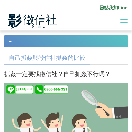
點我加Line
開啟
首頁
抓姦的由來
Previous
Ne
主選
疑難雜症
單
自己抓姦與徵信社抓姦的比較
徵信社打人
抓姦一定要找徵信社？自己抓姦不行嗎？
欠錢不還
討債疑問
2022疑難雜症
如何選擇一家好的徵信社
徵信社詐欺