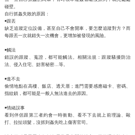
碰壁。
自行抓姦失敗的原因：
￭跟丟
缺乏追蹤定位設備，甚至自己不會開車，要怎麼追蹤對方？而
每跟丟一次就錯失一次機會，更增加被發現的風險。
￭觸法
錯誤的跟蹤、蒐證，都可能觸法。相關法規：跟蹤騷擾防治
法、侵入住宅、妨害秘密…等。
￭進不去
偷情地點在高樓、飯店、透天厝；進門需要感應磁卡、密碼、
指紋鎖，都可能是一般人無法進去的原因。
￭情緒誤事
看到伴侶跟第三者約會一時衝動、看不下去就上前理論、毆
打、拉扯頭髮，沒抓到姦先吃上傷害官司。