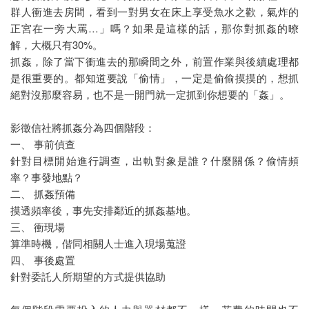
群人衝進去房間，看到一對男女在床上享受魚水之歡，氣炸的
正宮在一旁大罵…」嗎？如果是這樣的話，那你對抓姦的暸
解，大概只有30%。
抓姦，除了當下衝進去的那瞬間之外，前置作業與後續處理都
是很重要的。都知道要說「偷情」，一定是偷偷摸摸的，想抓
絕對沒那麼容易，也不是一開門就一定抓到你想要的「姦」。
影徵信社將抓姦分為四個階段：
一、 事前偵查
針對目標開始進行調查，出軌對象是誰？什麼關係？偷情頻
率？事發地點？
二、 抓姦預備
摸透頻率後，事先安排鄰近的抓姦基地。
三、 衝現場
算準時機，偕同相關人士進入現場蒐證
四、 事後處置
針對委託人所期望的方式提供協助