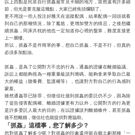
以上四點是民眾自行抓姦最常見卡關的地方，當然還有許多細
節，但光是要克服這幾點，大家已經焦頭爛額了。
更不用說一些人投注好幾天在追蹤配偶，結果配偶一回頭就看
到自己的那種情況，除了尷尬，更增加雙方的猜忌，之後想繼
續抓姦，同床共枕的他也一定知道你心裡的盤算，難度直接更
上一層樓。
所以，抓姦不是件簡單的事，想自己抓姦，不是不行，但真的
必須多加點油。
抓姦，是為了公開對方不忠的行為，通姦的證據在離婚協議、
訴訟上都能夠視為一種重量級談判籌碼。能夠拿來爭取自己最
大的權益（贍養費、監護權等），也讓對方對自己的行為感到
蒙羞。
雖然通姦罪已除罪，但徵信社接到抓姦的委託仍不少，因為除
了提告侵害配偶權、離婚證據更有力以外，公開對方的行為更
是許多委託人最大的目的，在以證據談判離婚條件，甚至抓姦
後不想離婚，徵信社也能提供對應協助。
「抓姦」這檔事，您了解多少？
您對抓姦了解多少呢？對抓姦的印象還停留在鄉土劇那種「一