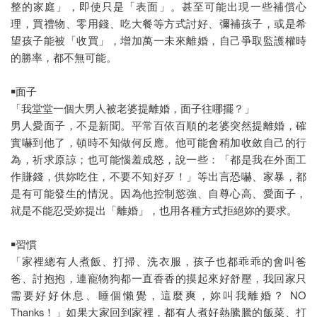
整的家庭」，即使只是「表面」。甚至可能出現一些補償心
理，買禮物、零用錢、吃大餐等方式討好、彌補孩子，或是希
望孩子能被「收買」，增加萬一未來離婚，自己爭取監護權時
的勝率，都不無可能。
￭面子
「我堂堂一個大男人被老婆提離婚，面子往哪擺？」
男人愛面子，不是新聞。平常百依百順的老婆突然提離婚，確
實嚇到他了，頓時不知做何反應。他可能會稍加收斂自己的行
為，祈求原諒；也可能惱羞成怒，說一些：「都是我在外面工
作賺錢，供妳吃住，不要不知好歹！」等出言恐嚇、家暴，都
是有可能發生的情況。因為他控制慾強、自尊心高、愛面子，
就是不能忍受妳提出「離婚」，也用各種方式拒絕妳的要求。
￭習慣
「家裡總有人煮飯、打掃、洗衣服，孩子也都乖乖的會叫爸
爸、討抱抱，連寵物狗都一直香香的摸起來好舒壓，我回家只
需要好好休息、睡個懶覺，這麼爽，妳叫我離婚？ NO
Thanks！」如果大家回到家裡，都有人煮好熱騰騰的飯菜、打