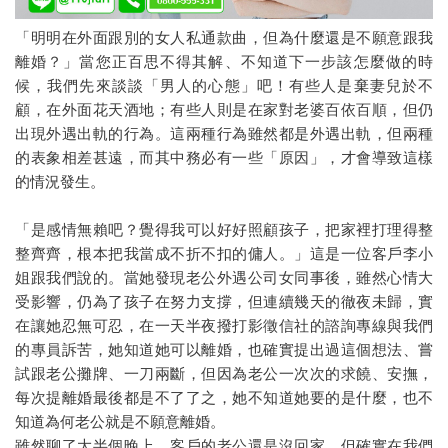
代客復仇
「明明在外面跟別的女人私通款曲，但為什麼還是不願意跟我
離婚？」當您正百思不得其解、不知道下一步該怎麼做的時
徵信社討債
候，我們先來談談「男人的心態」吧！有些人是棄妻兒於不
法律諮詢
顧，在外面花天酒地；有些人則是在家對老婆百依百順，但仍
出現外遇出軌的行為。這兩種行為雖然都是外遇出軌，但兩種
家暴蒐證
的表象相差甚遠，而其中務必有一些「原因」，才會導致這樣
的情況發生。
抓姦
婚前徵信
「是感情無賴吧？覺得我可以好好照顧孩子，把家裡打理得整
整齊齊，根本把我當成不折不扣的傭人。」這是一位客戶李小
感情挽回
姐跟我們說的。當她發現老公外遇公司女同事後，雖然心情大
受影響，仍為了孩子在努力支撐，但連續幾天的徹夜未歸，實
設計離婚
在讓她忍無可忍，在一天半夜撥打影徵信社的諮詢專線與我們
男人不離婚怎麼辦
的專員訴苦，她知道她可以離婚，也確實提出過這個想法、嘗
試跟老公攤牌、一刀兩斷，但因為老公一次次的求饒、安撫，
離婚證人
每次提離婚最後都是不了了之，她不知道她要的是什麼，也不
知道為何老公就是不願意離婚。
老婆外遇不離婚
雖然聊了大半個晚上，客戶的老公還是沒回家，但確實在我們