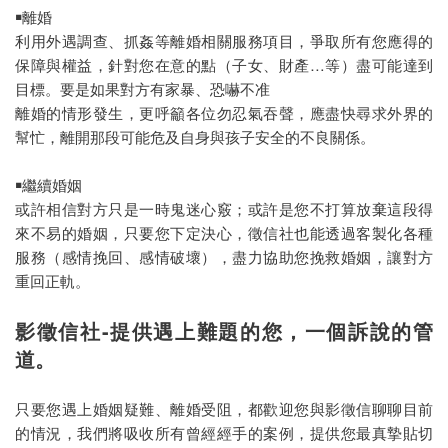
￭離婚
利用外遇調查、抓姦等離婚相關服務項目，爭取所有您應得的
保障與權益，針對您在意的點（子女、財產…等）盡可能達到
目標。要是如果對方有家暴、恐嚇不准
離婚的情形發生，更呼籲各位勿忍氣吞聲，應盡快尋求外界的
幫忙，離開那段可能危及自身與孩子安全的不良關係。
￭繼續婚姻
或許相信對方只是一時鬼迷心竅；或許是您不打算放棄這段得
來不易的婚姻，只要您下定決心，徵信社也能透過客製化各種
服務（感情挽回、感情破壞），盡力協助您挽救婚姻，讓對方
重回正軌。
影徵信社-提供遇上難題的您，一個訴說的管
道。
只要您遇上婚姻疑難、離婚受阻，都歡迎您與影徵信聊聊目前
的情況，我們將吸收所有曾經經手的案例，提供您最真摯貼切