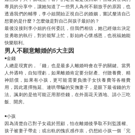
專員的分享中，讓她知道了一些男人為何不願放手的原因，也
分手保證班
透過我們的輔導，李小姐開始正視自己的婚姻，嘗試釐清自己
萬事屋
想要的是什麼？怎麼做是對自己與孩子最好的？
最後沒接到李小姐的任何委託，但我們相信，她已經做出決定
租霸驅離
並勇敢的執行，對於能幫上忙，影始終心懷感恩，也祝福她能
快樂順利。
男人不願意離婚的5大主因
￭金錢
人總是現實的，「錢」也是最多人離婚時會在乎的關鍵。當男
人外遇時，自知理虧，如果離婚肯定要分財產、付贍養費、精
神賠償，如果有小孩，更可能需要負擔子女扶養費等各種費
用，因此選擇拖延、連哄帶騙的安撫妻子，是眼下最省錢的方
法。諷刺的是他可能正用那些錢，在外面花天酒地、請小三吃
飯、開房。
￭小孩
因為清楚自己對子女疏於照顧，怕在離婚後爭取不到監護權、
孩子被妻子帶走；或出軌的愧疚感作祟，仍想給小孩一個「完