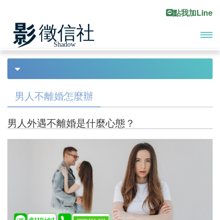
點我加Line
開啟
首頁
設計離婚
Previous
Ne
主選
債務處理
單
男人不離婚怎麼辦
債務協商
男人外遇不離婚是什麼心態？
合法討債
債務尋人
工商收帳
債務催討
代客討債