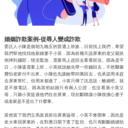
婚姻詐欺案例-從尋人變成詐欺
委託人小陳是個朝九晚五的普通上班族，日前找上我們，希望
我們幫他找找他新婚妻子小英，因為前幾天說屏東的老父親跌
倒摔到腦部，情況緊急，需要馬上趕回去看看狀況。因為是平
日，小陳還需要上班，小英就說她先帶一些錢回去，不然醫藥
費怕老家付不出來。小陳也先讓她帶20萬回去，也承諾周末趕
去屏東幫忙。但周末都過了，小英只傳了訊息說：離婚吧。就
是不接電話。因為當初結婚只有兩人公證，也沒看過小英父
母，只聽小英提過他們住在屏東，現在斷聯讓小陳很擔心妻子
或老家是不是出了什麼事。
當然當下我們立馬派員前往屏東協尋，小英不會開車，因此是
坐火車回屏東的，在對應日期下查了監控、也只有斷斷續續拍