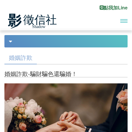
點我加Line
開啟
首頁
婚前徵信
Previous
Ne
主選
債務處理
單
婚姻詐欺
債務協商
婚姻詐欺-騙財騙色還騙婚！
合法討債
債務尋人
工商收帳
債務催討
代客討債