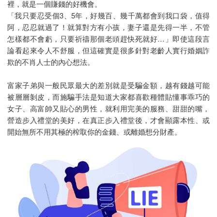
裡，就是一個賺錢的好機會。
「我只要忍受個3、5年，好幾百、幾千萬都會到我口袋，值得
阿，忍忍就過了！就算對方有小孩，妻子還是先得一半，不管
怎樣都不會虧，只要祈禱那個老頭趕快死就好…」即使這段言
論看起來令人不舒服，但這確實是很多針對老齡人實行婚姻詐
欺的不肖人士的內心想法。
富家子弟與一般民眾最大的差別就是受騙金額，越有錢越可能
被層層剝皮，而施騙手法是知道大家都喜歡種體貼懂事乖巧的
女子、高富帥又貼心的男性，就利用完美的服務、甜甜的嘴，
營造步入禮堂的美好，在真正步入禮堂後，才會顯露本性、或
開始無所不用其極的榨取你的金錢、或離婚想分財產。