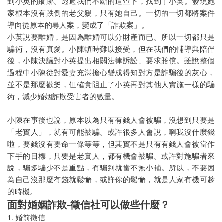
到小英的蹤跡。透過我們不斷的追查下，找到了小英。發現她
家根本沒有跌倒的老父親，只有她自己。一切的一切都將案件
導向從原本的尋人案，變成了「詐欺案」。
小英說要離婚，是因為離婚可以分財產而已。所以一切都只是
騙術，沒有真愛。小陳頓時難以接受，但在我們的輔導與陪伴
後，小陳決議對小英提出相關法律訴訟、要求賠償。雖說整個
過程中小陳從對愛妻充滿擔心變成得知對方是詐騙後的灰心，
並不是那麼歡樂，但確實阻止了小英再對其他人實施一樣的騙
術，減少婚姻詐欺受害者的數量。
小陳在事後也說，原本以為只有有錢人會被騙，沒想到只要是
「老實人」，就有可能被騙。或許很多人會說，啊我沒什麼錢
啦，要錢沒有要命一條等等，但其實不是只有有錢人會被當作
下手的目標，只要是老實人，都有機會被騙。或許對施騙者來
說，騙多騙少不是重點，有騙到就當不無小補。所以，不要因
為自己沒那麼有錢就鬆懈，或許你的鬆懈，就是人家有機可趁
的時機。
面對婚姻詐欺-徵信社可以做些什麼？
1. 婚前徵信