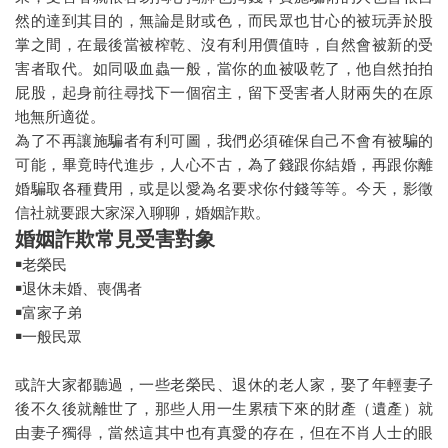
然的達到其目的，無論是財或色，而民眾也甘心的被玩弄於股
租霸驅離
掌之間，在最後當被榨乾、沒有利用價值時，自然會被新的受
害者取代。如同吸血蟲一般，當你的血被吸乾了，他自然拍拍
屁股，起身前往尋找下一個宿主，留下受害者人財兩失的在原
地無所適從。
為了不再讓施騙者有利可圖，我們必須確保自己不會有被騙的
可能，畢竟時代進步，人心不古，為了錢跟你結婚，再跟你離
婚騙取各種費用，或是以愛為名要求你付錢等等。今天，影徵
信社就要跟大家深入聊聊，婚姻詐欺。
婚姻詐欺常見受害對象
￭老榮民
￭退休未婚、喪偶者
￭富家子弟
￭一般民眾
或許大家都聽過，一些老榮民、退休的老人家，娶了年輕妻子
後不久後就離世了，那些人用一生累積下來的財產（遺產）就
由妻子獨得，當然這其中也有真愛的存在，但在不肖人士的眼