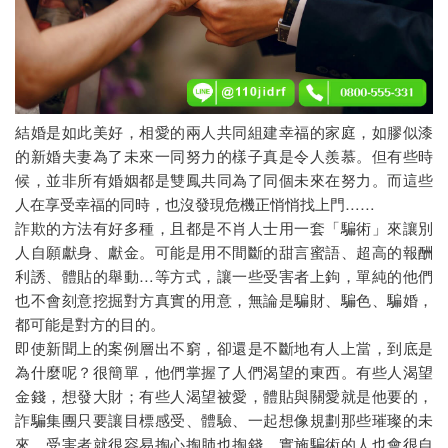
代客復仇
徵信社討債
法律諮詢
結婚是如此美好，相愛的兩人共同組建幸福的家庭，如膠似漆
家暴蒐證
的新婚夫妻為了未來一同努力的樣子真是令人羨慕。但有些時
候，並非所有婚姻都是雙鳳共同為了同個未來在努力。而這些
抓姦
人在享受幸福的同時，也沒發現危機正悄悄找上門……
婚前徵信
詐欺的方法有好多種，且都是不肖人士用一套「騙術」來讓別
人自願獻身、獻金。可能是用不間斷的甜言蜜語、超高的報酬
婚姻詐欺
利誘、體貼的舉動…等方式，讓一些受害者上鉤，單純的他們
也不會刻意挖掘對方真實的用意，無論是騙財、騙色、騙婚，
查前科
都可能是對方的目的。
即使新聞上的案例層出不窮，卻還是不斷地有人上當，到底是
感情挽回
為什麼呢？很簡單，他們掌握了人們渴望的東西。有些人渴望
設計離婚
金錢，想發大財；有些人渴望被愛，體貼與關愛就是他要的，
詐騙集團只要讓目標感受、體驗、一起想像規劃那些璀璨的未
萬事屋
來，受害者就很容易掏心掏肺也掏錢，實施騙術的人也會很自