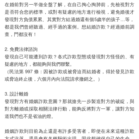
在婚前對另一半做全盤了解，在自己掏心掏肺前，先檢視對方
是否符合您的標準，或對有疑慮的地方進行檢視，避免婚後才
發現對方負債累累、其實對方結過婚還有個5歲半的孩子…等，
都是我們曾經聽過、經手過的案例。想結婚詐欺？經過婚前調
查，門都沒有！
2. 免費法律諮詢
發現自己可能遭到詐欺？各式詐欺型態或發現對方怪怪的、有
疑慮的地方，都能夠與我們聯繫。
（民法第 997 條：因被詐欺或被脅迫而結婚者，得於發見詐欺
或脅迫終止後，六個月內向法院請求撤銷之。）
3. 設計離婚
發現對方有婚姻詐欺意圖？那就搶先一步製造對方的破綻，與
對方離婚或採取相關法律行動，能夠反將對方一軍，讓對方知
道我們也不是省油的燈。
婚姻詐欺到目前為止還是有許多受害者，即使在未來這種詐欺
方式沒落，還是會有各種騙術出現。因此想確保自己的生命、