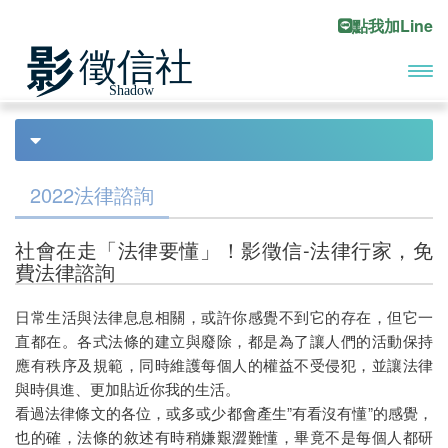
點我加Line
開啟
首頁
法律諮詢
Previous
Ne
主選
債務處理
單
2022法律諮詢
債務協商
社會在走「法律要懂」！影徵信-法律行家，免
合法討債
費法律諮詢
債務尋人
日常生活與法律息息相關，或許你感覺不到它的存在，但它一
直都在。各式法條的建立與廢除，都是為了讓人們的活動保持
工商收帳
應有秩序及規範，同時維護每個人的權益不受侵犯，並讓法律
債務催討
與時俱進、更加貼近你我的生活。
看過法律條文的各位，或多或少都會產生”有看沒有懂”的感覺，
代客討債
也的確，法條的敘述有時稍嫌艱澀難懂，畢竟不是每個人都研