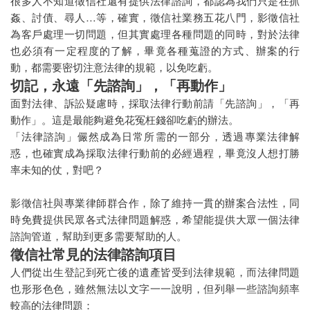
很多人不知道徵信社還有提供法律諮詢，都認為我們只是在抓
萬事屋
姦、討債、尋人…等，確實，徵信社業務五花八門，影徵信社
為客戶處理一切問題，但其實處理各種問題的同時，對於法律
租霸驅離
也必須有一定程度的了解，畢竟各種蒐證的方式、辦案的行
動，都需要密切注意法律的規範，以免吃虧。
切記，永遠「先諮詢」，「再動作」
面對法律、訴訟疑慮時，採取法律行動前請「先諮詢」，「再
動作」。這是最能夠避免花冤枉錢卻吃虧的辦法。
「法律諮詢」儼然成為日常所需的一部分，透過專業法律解
惑，也確實成為採取法律行動前的必經過程，畢竟沒人想打勝
率未知的仗，對吧？
影徵信社與專業律師群合作，除了維持一貫的辦案合法性，同
時免費提供民眾各式法律問題解惑，希望能提供大眾一個法律
諮詢管道，幫助到更多需要幫助的人。
徵信社常見的法律諮詢項目
人們從出生登記到死亡後的遺產皆受到法律規範，而法律問題
也形形色色，雖然無法以文字一一說明，但列舉一些諮詢頻率
較高的法律問題：