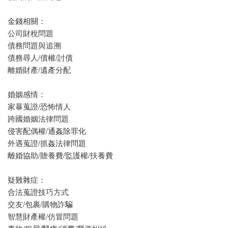
金錢相關：
公司財稅問題
債務問題與追溯
債務尋人/債權/討債
離婚財產/遺產分配
婚姻感情：
家暴蒐證/恐怖情人
跨國婚姻法律問題
侵害配偶權/通姦除罪化
外遇蒐證/抓姦法律問題
離婚協助/贍養費/監護權/扶養費
疑難雜症：
合法蒐證技巧方式
交友/包裹/購物詐騙
智慧財產權/仿冒問題