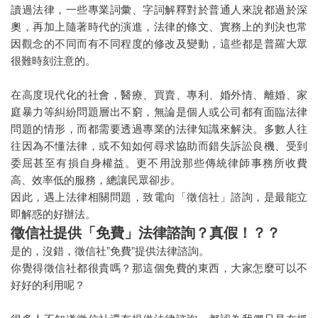
讀過法律，一些專業詞彙、字詞解釋對於普通人來說都過於深
代客復仇
奧，再加上隨著時代的演進，法律的條文、實務上的判決也常
因觀念的不同而有不同程度的修改及變動，這些都是普羅大眾
徵信社討債
很難時刻注意的。
法律諮詢
在高度現代化的社會，醫療、買賣、專利、婚外情、離婚、家
討債不成，反吃官司？
庭暴力等糾紛問題層出不窮，無論是個人或公司都有面臨法律
問題的情形，而都需要透過專業的法律知識來解決。多數人往
2022法律諮詢
往因為不懂法律，或不知如何尋求協助而錯失訴訟良機、受到
剩餘財產分配
委屈甚至有損自身權益。更不用說那些傳統律師事務所收費
高、效率低的服務，總讓民眾卻步。
家暴蒐證
因此，遇上法律相關問題，致電向「徵信社」諮詢，是最能立
即解惑的好辦法。
抓姦
徵信社提供「免費」法律諮詢？真假！？？
婚前徵信
是的，沒錯，徵信社”免費”提供法律諮詢。
你覺得徵信社都很貴嗎？那這個免費的東西，大家怎麼可以不
感情挽回
好好的利用呢？
設計離婚