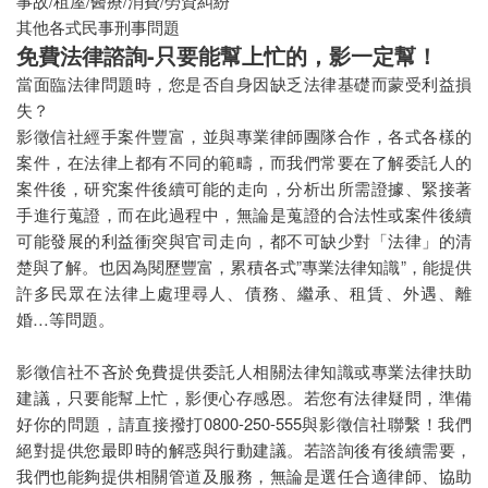
事故/租屋/醫療/消費/勞資糾紛
其他各式民事刑事問題
免費法律諮詢-只要能幫上忙的，影一定幫！
當面臨法律問題時，您是否自身因缺乏法律基礎而蒙受利益損
失？
影徵信社經手案件豐富，並與專業律師團隊合作，各式各樣的
案件，在法律上都有不同的範疇，而我們常要在了解委託人的
案件後，研究案件後續可能的走向，分析出所需證據、緊接著
手進行蒐證，而在此過程中，無論是蒐證的合法性或案件後續
可能發展的利益衝突與官司走向，都不可缺少對「法律」的清
楚與了解。也因為閱歷豐富，累積各式”專業法律知識”，能提供
許多民眾在法律上處理尋人、債務、繼承、租賃、外遇、離
婚…等問題。
影徵信社不吝於免費提供委託人相關法律知識或專業法律扶助
建議，只要能幫上忙，影便心存感恩。若您有法律疑問，準備
好你的問題，請直接撥打0800-250-555與影徵信社聯繫！我們
絕對提供您最即時的解惑與行動建議。若諮詢後有後續需要，
我們也能夠提供相關管道及服務，無論是選任合適律師、協助