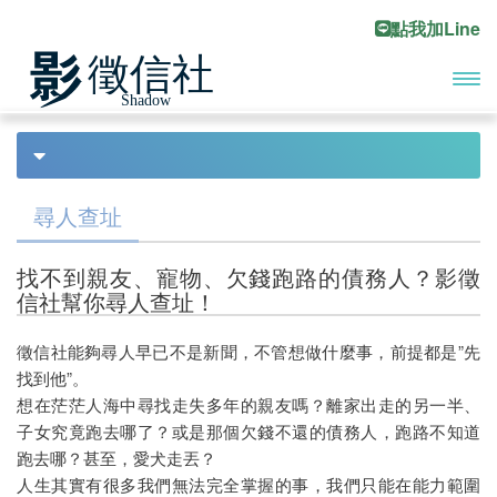
點我加Line
開啟
首頁
債務尋人
Previous
Ne
主選
債務處理
單
尋人查址
債務協商
找不到親友、寵物、欠錢跑路的債務人？影徵
合法討債
信社幫你尋人查址！
債務尋人
徵信社能夠尋人早已不是新聞，不管想做什麼事，前提都是”先
找到他”。
有債務糾紛嗎？該找誰來協助？
想在茫茫人海中尋找走失多年的親友嗎？離家出走的另一半、
尋人查址
子女究竟跑去哪了？或是那個欠錢不還的債務人，跑路不知道
跑去哪？甚至，愛犬走丟？
子女行蹤調查
人生其實有很多我們無法完全掌握的事，我們只能在能力範圍