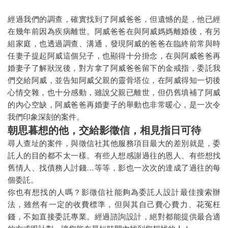
經過我們的調查，確實找到了阿威爸爸，但遺憾的是，他已經
在幾年前因為疾病離世。阿威爸爸在與阿威媽媽離婚後，有另
組家庭，也透過調查、溝通，發現阿威的爸爸在臨終前常與時
任妻子提起阿威這個兒子，也顯得十分掛念，在與阿威爸爸再
婚妻子了解狀況後，對方拿了阿威爸爸留下的金戒指，委託我
們交給阿威，並告知阿威父親的靈骨塔位，在阿威得知一切後
心情交雜，也十分感動，雖說父親已離世，但仍舊填補了阿威
的內心空缺，阿威爸爸再婚妻子的舉動也非常暖心，是一次令
我們印象深刻的案件。
朝思暮想的他，交給影徵信，相見指日可待
尋人查址的案件，與徵信社其他服務項目最大的差別就是，委
託人的目的都不太一樣。有些人想感謝過往的恩人、有些想找
舊情人、找債務人討錢…等等，影也一次次的達成了過往的每
個委託。
你也有想找的人嗎？影徵信社能夠為委託人設計最佳搜索辦
法，雖然有一定的收費標準，但與其自己費心費力、花冤枉
錢，不如直接委託專業。經過諮詢設計，絕對都能提供最合適