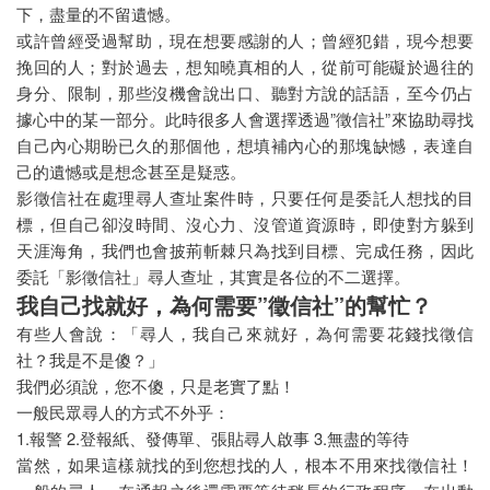
下，盡量的不留遺憾。
工商收帳
或許曾經受過幫助，現在想要感謝的人；曾經犯錯，現今想要
挽回的人；對於過去，想知曉真相的人，從前可能礙於過往的
債務催討
身分、限制，那些沒機會說出口、聽對方說的話語，至今仍占
代客討債
據心中的某一部分。此時很多人會選擇透過”徵信社”來協助尋找
自己內心期盼已久的那個他，想填補內心的那塊缺憾，表達自
代客復仇
己的遺憾或是想念甚至是疑惑。
影徵信社在處理尋人查址案件時，只要任何是委託人想找的目
徵信社討債
標，但自己卻沒時間、沒心力、沒管道資源時，即使對方躲到
法律諮詢
天涯海角，我們也會披荊斬棘只為找到目標、完成任務，因此
委託「影徵信社」尋人查址，其實是各位的不二選擇。
家暴蒐證
我自己找就好，為何需要”徵信社”的幫忙？
有些人會說：「尋人，我自己來就好，為何需要花錢找徵信
抓姦
社？我是不是傻？」
婚前徵信
我們必須說，您不傻，只是老實了點！
一般民眾尋人的方式不外乎：
感情挽回
1.報警 2.登報紙、發傳單、張貼尋人啟事 3.無盡的等待
當然，如果這樣就找的到您想找的人，根本不用來找徵信社！
設計離婚