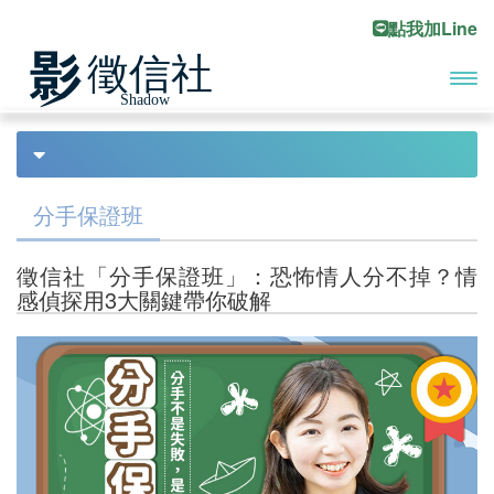
點我加Line
開啟
首頁
設計離婚
Previous
Ne
主選
債務處理
單
分手保證班
債務協商
徵信社「分手保證班」：恐怖情人分不掉？情
合法討債
感偵探用3大關鍵帶你破解
債務尋人
工商收帳
債務催討
代客討債