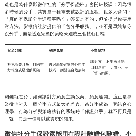
這也是為什麼影徵信社的「分手保證班」會開班授課！因為很
多時候的分手，其實是一種需要被設計的過程。很多人會問：
「真的有保證分手這種事嗎？」答案是有的，但前提是你要用
對方法。影徵信社所提供的「包分手服務」，並不是單純幫你
說分手，而是透過完整的策略來達成三個核心目標：
安全分離
關係瓦解
不留餘地
讓對方「不想再糾纏、
避免衝突升級，排除對
透過感情破壞與心理學
自動遠離」，而不只是
方報復或騷擾的風險
技巧，讓關係自然崩解
「暫時離開」
關鍵就在於，如何讓對方願意主動放棄、願意離開。這正是專
業徵信社與一般分手方式最大的差異。當分手成為一套結合心
理學、行為分析與策略執行的系統時「保證分手」就不再只是
口號，而是一種可以被實現的結果。
徵信社分手保證還能用在設計離婚包離婚、小