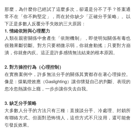
分手保證班
那麼，為什麼你已經試了這麼多次，卻還是分不了手？答案通
常不在「你不夠堅定」，而在於你缺少「正確分手策略」。以
萬事屋
下正是多數人反覆分手失敗的三大原因：
1.
情緒依附與心理壓力
租霸驅離
人類在親密關係中會產生「依附機制」，即使明知關係有毒也
很難果斷切斷。對方只要稍微示弱，你就會動搖；只要對方崩
潰，你就會內疚。這正是許多感情無法結束的根本原因。
2.
對方操控行為（心理控制）
在實務案例中，許多無法分手的關係其實都存在著心理操控。
像是：煤氣燈效應（Gaslighting）讓你懷疑自己的判斷、表現的
忽冷忽熱讓你上癮，一步步讓你失去自我。
3.
缺乏分手策略
大多數人分手的方法只有三種：直接談分手、冷處理、封鎖所
有聯絡方式。但面對恐怖情人，這些方式不只沒用，還可能會
引發反效果。