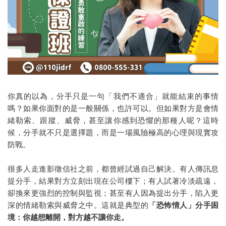
代客復仇
徵信社討債
法律諮詢
家暴蒐證
抓姦
你真的以為，分手只是一句「我們不適合」就能結束的事情
嗎？如果你面對的是一般關係，也許可以。但如果對方是會情
婚前徵信
緒勒索、跟蹤、威脅，甚至讓你感到恐懼的那種人呢？這時
候，分手就不只是選擇題，而是一場風險極高的心理與現實攻
感情挽回
防戰。
設計離婚
很多人走進影徵信社之前，都曾經試過自己解決。有人傳訊息
男人不離婚怎麼辦
提分手，結果對方立刻出現在公司樓下；有人試著冷淡疏遠，
卻換來更強烈的控制與監視；甚至有人因為提出分手，陷入更
離婚證人
深的情緒勒索與威脅之中。這就是典型的
「恐怖情人」分手困
境：你越想離開，對方越不讓你走。
老婆外遇不離婚