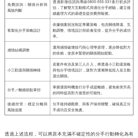
透過影徵信諮詢專線0800-555-331進行初步評
免費諮詢：關係分析與
估，了解雙方互動模式與過往分手經驗，建立後
風險判斷
續處理方式的基礎並提供費用報價。
依據個案狀況制定專屬策略，包含關係降溫、互
客製化分手策略設計
動調整、情境設計與節奏安排，提升分手的成功
率。
運用感情破壞技巧與心理學原理，逐步降低對方
感情結構調整
的依賴，使原本緊密的關係開始鬆動。
若案件有涉及第三人介入，將透過小三勸退策略
小三勸退與關係轉移
與包分手情境設計，讓對方逐漸降低投入並主動
退出關係。
掌握適當時機進行分手或提離婚，避免衝突升高
分手／離婚節點掌控
的同時提高對方接受的可能性。
後續控管：穩定分離與
分手後持續觀察、與客戶保持聯繫，確保真正分
風險追蹤
手成功且安全無虞。
透過上述流程，可以將原本充滿不確定性的分手行動轉化為有