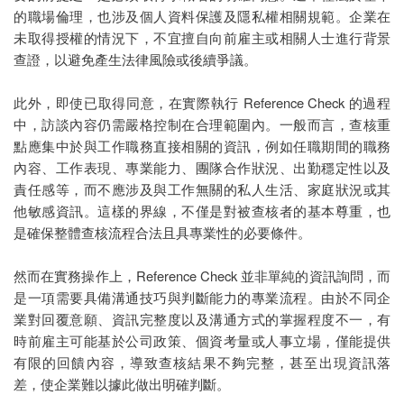
的職場倫理，也涉及個人資料保護及隱私權相關規範。企業在
未取得授權的情況下，不宜擅自向前雇主或相關人士進行背景
查證，以避免產生法律風險或後續爭議。
此外，即使已取得同意，在實際執行 Reference Check 的過程
中，訪談內容仍需嚴格控制在合理範圍內。一般而言，查核重
點應集中於與工作職務直接相關的資訊，例如任職期間的職務
內容、工作表現、專業能力、團隊合作狀況、出勤穩定性以及
責任感等，而不應涉及與工作無關的私人生活、家庭狀況或其
他敏感資訊。這樣的界線，不僅是對被查核者的基本尊重，也
是確保整體查核流程合法且具專業性的必要條件。
然而在實務操作上，Reference Check 並非單純的資訊詢問，而
是一項需要具備溝通技巧與判斷能力的專業流程。由於不同企
業對回覆意願、資訊完整度以及溝通方式的掌握程度不一，有
時前雇主可能基於公司政策、個資考量或人事立場，僅能提供
有限的回饋內容，導致查核結果不夠完整，甚至出現資訊落
差，使企業難以據此做出明確判斷。