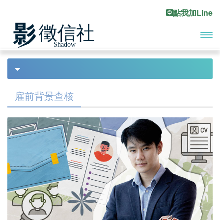
點我加Line
開啟
首頁
工商收帳
Previous
Ne
主選
債務處理
單
雇前背景查核
債務協商
合法討債
債務尋人
工商收帳
討債討到撕破臉？老死不相往來？
工商徵信