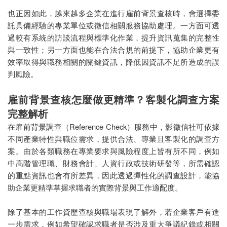
也正因如此，越來越多企業在進行雇前背景查核時，會選擇委
託具備經驗的專業單位或徵信相關服務協助處理。一方面可透
過較有系統的訪談流程與標準化作業，提升資訊蒐集的完整性
與一致性；另一方面也能在合法合規的前提下，協助企業更有
效率取得與職務相關的關鍵資訊，降低因資訊不足所造成的誤
判風險。
雇前背景查核怎麼做更精準？客製化調查方案
完整解析
在雇前背景調查（Reference Check）服務中，影徵信社可依據
不同產業特性與職位需求，提供合法、專業且客製化的調查方
案。由於各類職務在專業要求與風險程度上皆有所不同，例如
中高階管理職、財務會計、人資行政或技術研發等，所需確認
的重點資訊也會有所差異，因此透過彈性化的調查設計，能協
助企業更精準掌握求職者的實際背景與工作適配度。
除了基本的工作資歷查核與職場表現了解外，若企業客戶有進
一步需求，例如希望確認求職者是否涉及重大爭議紀錄或相關