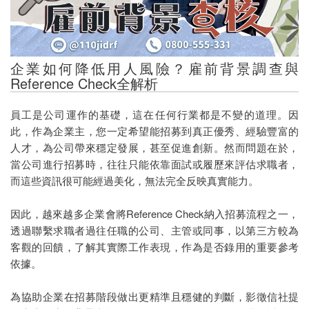
雇前背景查核
債務催討
企業如何降低用人風險？雇前背景調查與
代客討債
Reference Check全解析
代客復仇
員工是公司運作的基礎，這在任何行業都是不變的道理。因
徵信社討債
此，作為企業主，您一定希望能招募到真正優秀、經驗豐富的
人才，為公司帶來穩定發展，甚至促進創新。然而問題在於，
法律諮詢
當公司進行招募時，往往只能依靠面試或履歷來評估求職者，
而這些資訊很可能經過美化，無法完全反映真實能力。
家暴蒐證
抓姦
因此，越來越多企業會將Reference Check納入招募流程之一，
透過聯繫求職者過往任職的公司、主管或同事，以第三方較為
婚前徵信
客觀的回饋，了解其實際工作表現，作為是否錄用的重要參考
依據。
感情挽回
為協助企業在招募階段做出更精準且穩健的判斷，影徵信社提
設計離婚