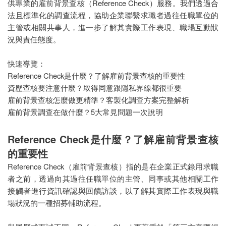
供專業的雇前背景查核（Reference Check）服務。我們透過合
萬事屋
法且標準化的調查流程，協助企業聯繫求職者過往任職單位的
主管或相關共事人，進一步了解其實際工作表現、職場互動狀
租霸驅離
況與責任態度。
快速導覽：
Reference Check是什麼？了解雇前背景查核的重要性
資歷查核要注意什麼？取得同意跟隱私界線都很重要
雇前背景查核怎麼做更精準？客製化調查方案完整解析
雇前背景調查在做什麼？5大常見問題一次說明
Reference Check是什麼？了解雇前背景查核
的重要性
Reference Check（雇前背景查核）指的是在企業正式錄用求職
者之前，透過向其過往任職單位的主管、同事或其他相關工作
接觸者進行資訊確認與回饋訪談，以了解其實際工作表現與職
場狀況的一種招募輔助流程。