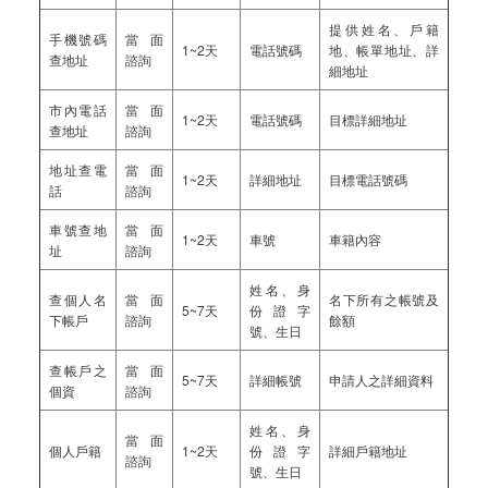
提供姓名、戶籍
手機號碼
當面
1~2天
電話號碼
地、帳單地址、詳
查地址
諮詢
細地址
市內電話
當面
1~2天
電話號碼
目標詳細地址
查地址
諮詢
地址查電
當面
1~2天
詳細地址
目標電話號碼
話
諮詢
車號查地
當面
1~2天
車號
車籍內容
址
諮詢
姓名、身
查個人名
當面
名下所有之帳號及
5~7天
份證字
下帳戶
諮詢
餘額
號、生日
查帳戶之
當面
5~7天
詳細帳號
申請人之詳細資料
個資
諮詢
姓名、身
當面
個人戶籍
1~2天
份證字
詳細戶籍地址
諮詢
號、生日