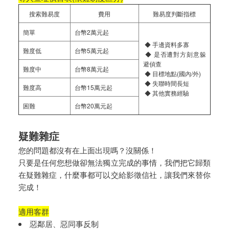
搜索難易度
費用
難易度判斷指標
簡單
台幣2萬元起
◆ 手邊資料多寡
難度低
台幣5萬元起
◆ 是否遭對方刻意躲
避偵查
難度中
台幣8萬元起
◆ 目標地點(國內/外)
◆ 失聯時間長短
難度高
台幣15萬元起
◆ 其他實務經驗
困難
台幣20萬元起
疑難雜症
您的問題都沒有在上面出現嗎？沒關係！
只要是任何您想做卻無法獨立完成的事情，我們把它歸類
在疑難雜症，什麼事都可以交給影徵信社，讓我們來替你
完成！
適用客群
惡鄰居、惡同事反制