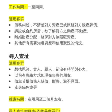
工作時間：
一至兩周。
適用客群
債務糾紛，不清楚對方資產已或懷疑對方脫產躲債。
訴訟或合約所需，欲了解對方之動產/不動產。
離婚財產分配，確保對方無隱匿資產。
其他所有需要知道資產和信用狀況的情況。
尋人查址
適用客群
想找恩師、貴人、親人，卻沒有時間與心力。
以前有聯絡方式但現在失聯的朋友。
債主苦惱債務人躲債、斷聯、避不見面。
走失貓狗協尋
搜索時間
：在兩周至三個月左右。
尋人查址價目表(依難易度區分)