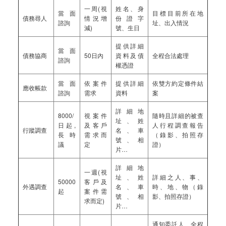
一周(視
姓名、身
當面
目標目前所在地
債務尋人
情況增
份證字
諮詢
址、出入情況
減)
號、生日
提供詳細
當面
債務協商
50日內
資料及債
全程合法處理
諮詢
權憑證
當面
依案件
提供詳細
依雙方約定條件結
應收帳款
諮詢
需求
資料
案
詳細地
8000/
視案件
隨時且詳細的被查
址、姓
日起,
及客戶
人行程調查報告
行蹤調查
名、車
長時
需求而
（錄影、拍照存
號、相
議
定
證）
片…
詳細地
一週(視
址、姓
詳細之人、事、
50000
客戶及
外遇調查
名、車
時、地、物（錄
起
案件需
號、相
影、拍照存證）
求而定)
片…
通知委託人、全程