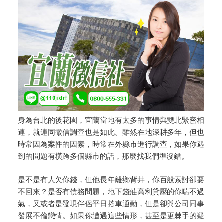
身為台北的後花園，宜蘭當地有太多的事情與雙北緊密相
連，就連同徵信調查也是如此。雖然在地深耕多年，但也
時常因為案件的因素，時常在外縣市進行調查，如果你遇
到的問題有橫跨多個縣市的話，那麼找我們準沒錯。
是不是有人欠你錢，但他長年離鄉背井，你百般索討卻要
不回來？是否有債務問題，地下錢莊高利貸壓的你喘不過
氣，又或者是發現伴侶平日搭車通勤，但是卻與公司同事
發展不倫戀情。如果你遭遇這些情形，甚至是更棘手的疑