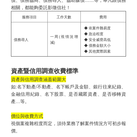
相關，都能夠委託影徵信社！
服務項目
工作天數
費用
◆ 依案件難易度
◆ 急迫程度
一周(視情況增
債務尋人
◆ 安全威脅高低
減)
◆ 債務金額大小
◆ 其他實際因素
資產暨信用調查收費標準
資產與信用調查涵蓋範圍大
如:名下動產/不動產、名下帳戶及金額、銀行往來紀錄、
金融信用紀錄、名下股票、是否藏匿資產、是否移轉資
產…等。
價位與收費方式
視個案複雜程度而定，須待業務了解案件情況方可初步報
價。