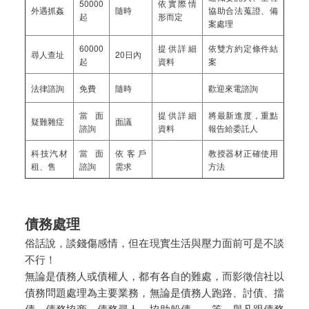
50000
依實際情
外遇抓姦
隨時
協助合法蒐證、備
起
形而定
案處理
60000
提供詳細
依雙方約定條件結
尋人查址
20日內
起
資料
案
法律諮詢
免費
隨時
歡迎來電諮詢
當面
提供詳細
將最新進度，重點
疑難雜症
面議
諮詢
資料
報告給委託人
科技汽材
當面
依客戶
教授器材正確使用
租、售
諮詢
需求
方法
債務處理
俗話說，談錢傷感情，但在現實生活與壓力面前可是不談
不行！
無論是債務人或債權人，都有各自的難處，而影徵信社以
債務問題處理為主要業務，無論是債務人跑路、討債、擋
債、債務協商、債務尋人、協助躲債……等，舉凡跟債務