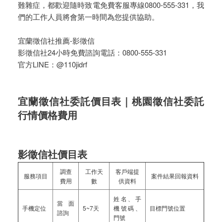
難雜症，都歡迎隨時致電免費客服專線0800-555-331，我
們的工作人員將會第一時間為您提供協助。
宜蘭徵信社推薦-影徵信
影徵信社24小時免費諮詢電話：0800-555-331
官方LINE：@110jidrf
宜蘭徵信社委託價目表｜桃園徵信社委託
行情價格費用
影徵信社價目表
調查
工作天
客戶端提
服務項目
案件結果回報資料
費用
數
供資料
姓名、手
當面
手機定位
5~7天
機號碼、
目標門號位置
諮詢
門號