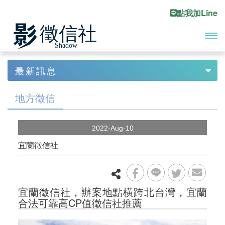
點我加Line
開啟
首頁
最新訊息
Previous
Ne
主選
最新訊息
最新消息
單
地方徵信
地方徵信
2022-Aug-10
地方討債
宜蘭徵信社
最新服務
宜蘭徵信社，辦案地點橫跨北台灣，宜蘭
合法可靠高CP值徵信社推薦